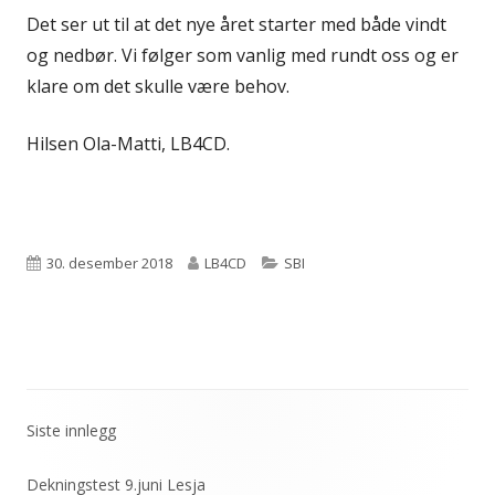
Det ser ut til at det nye året starter med både vindt
og nedbør. Vi følger som vanlig med rundt oss og er
klare om det skulle være behov.
Hilsen Ola-Matti, LB4CD.
Publisert
Forfatter
Kategorier
30. desember 2018
LB4CD
SBI
Siste innlegg
Primær
sidekolonne
Dekningstest 9.juni Lesja