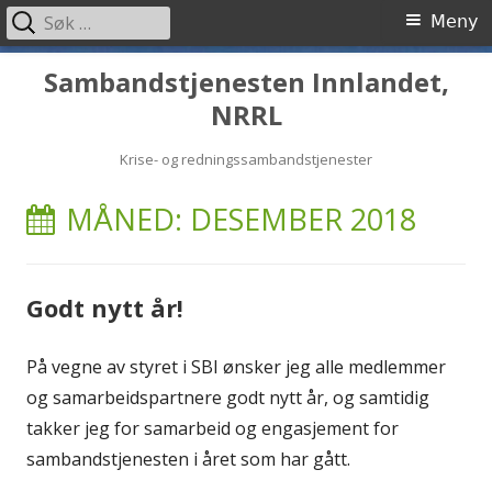
Søk
Primærmeny
Meny
etter:
Hopp
Sambandstjenesten Innlandet,
til
NRRL
innhold
Krise- og redningssambandstjenester
MÅNED:
DESEMBER 2018
Godt nytt år!
På vegne av styret i SBI ønsker jeg alle medlemmer
og samarbeidspartnere godt nytt år, og samtidig
takker jeg for samarbeid og engasjement for
sambandstjenesten i året som har gått.