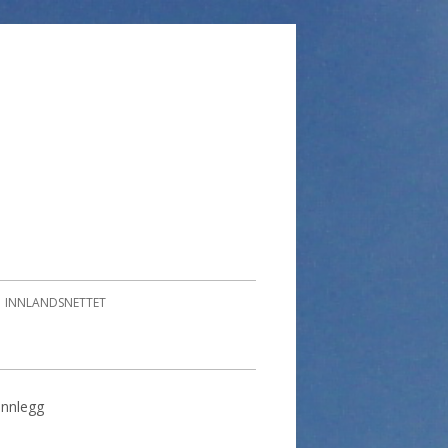
INNLANDSNETTET
 innlegg
imær