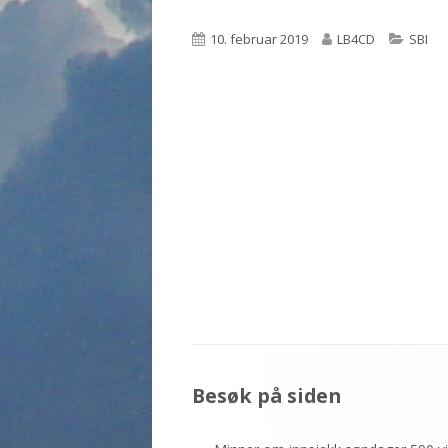
Publisert
Forfatter
Katego
10. februar 2019
LB4CD
SBI
Sidefotinnhold
Besøk på siden