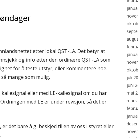
febru
janua
søndager
nove
oktob
sept
augus
febru
nnlandsnettet etter lokal QST-LA. Det betyr at
janua
 innsjekk og info etter den ordinære QST-LA som
nove
ighet for å teste utstyr, eller kommentere noe.
oktob
d så mange som mulig.
juli 2
juni 
 kallesignal eller med LE-kallesignal om du har
mai 
mars
BI. Ordningen med LE er under revisjon, så det er
febru
janua
dese
, er det bare å gi beskjed til en av oss i styret eller
nove
.