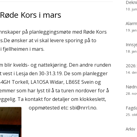
si
Dekni
10. ju
Røde Kors i mars
Alarm
19. ja
 mannskaper på planleggingsmøte med Røde Kors
De ønsker at vi skal levere sporing på to
Innsj
fjellheimen i mars.
18. ja
m blir kvelds- og nattekjøring. Den andre runden
2026
mot vest i Lesja den 30-31.3.19. De som planlegger
14. d
4GH Torkell, LA1OSA Widar, LB6SE Svein og
Nødne
emmer som har lyst til å ta turen nordover for å
28. n
yggelig. Ta kontakt for detaljer om klokkeslett,
oppmøtested etc: sbi@nrrl.no.
Fagda
25. ok
Arkiv