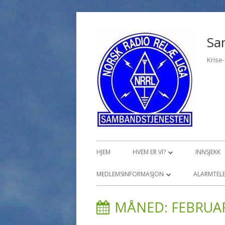
Hopp
til
Sa
innhold
Krise
Primærmeny
HJEM
HVEM ER VI?
INNSJEKK
ØVELSER, KURS OG OPPLÆRING
MEDLEMSINFORMASJON
ALARMTELE
MEDLEMSINNLOGGING
TI
MÅNED:
FEBRUA
PR