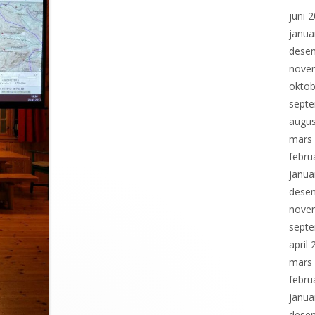
juni 
janua
dese
nove
oktob
sept
augus
mars
febru
janua
dese
nove
sept
april
mars
febru
janua
dese