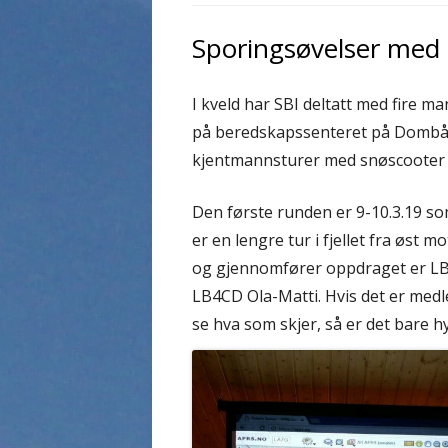
Sporingsøvelser med 
I kveld har SBI deltatt med fire
på beredskapssenteret på Dombås.
kjentmannsturer med snøscooter i 
Den første runden er 9-10.3.19 so
er en lengre tur i fjellet fra øst 
og gjennomfører oppdraget er LB
LB4CD Ola-Matti. Hvis det er medl
se hva som skjer, så er det bare h