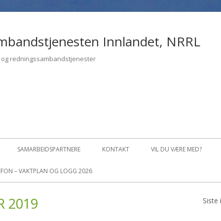
mbandstjenesten Innlandet, NRRL
- og redningssambandstjenester
SAMARBEIDSPARTNERE
KONTAKT
VIL DU VÆRE MED?
FON – VAKTPLAN OG LOGG 2026
LBAKESTILL PASSORD
R 2019
Siste
Pr
OFIL