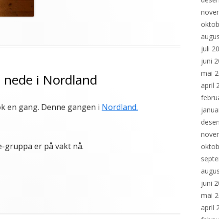
nove
oktob
rier
augus
juli 2
juni 
mai 
 nede i Nordland
april
febru
ok en gang. Denne gangen i
Nordland.
janua
es
dese
nove
ke-gruppa er på vakt nå.
oktob
sept
augus
u
juni 
rier
mai 
april