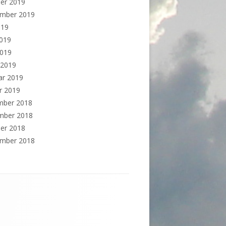
er 2019
ember 2019
019
2019
2019
 2019
ar 2019
r 2019
mber 2018
mber 2018
er 2018
ember 2018