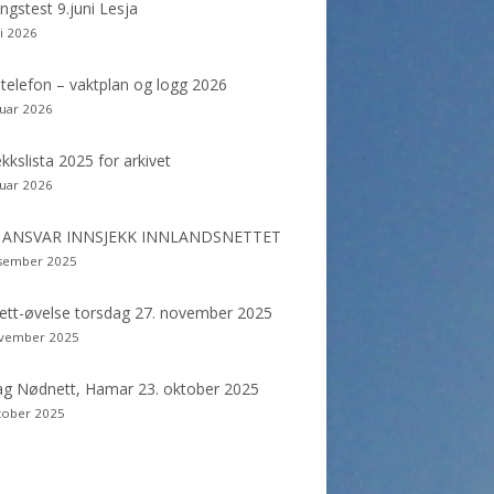
dekolonne
ngstest 9.juni Lesja
ni 2026
telefon – vaktplan og logg 2026
nuar 2026
ekkslista 2025 for arkivet
nuar 2026
: ANSVAR INNSJEKK INNLANDSNETTET
esember 2025
tt-øvelse torsdag 27. november 2025
ovember 2025
g Nødnett, Hamar 23. oktober 2025
tober 2025