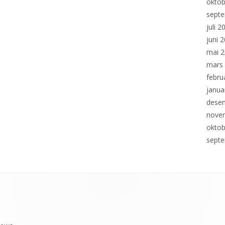
oktob
sept
rier
juli 2
juni 
mai 
mars
febru
janua
dese
nove
oktob
sept