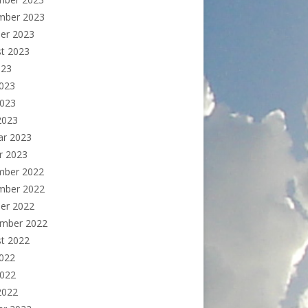
mber 2023
er 2023
t 2023
023
2023
2023
 2023
ar 2023
r 2023
mber 2022
mber 2022
er 2022
ember 2022
t 2022
2022
2022
 2022