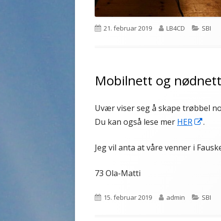
Publisert
Forfatter
Katego
21. februar 2019
LB4CD
SBI
Mobilnett og nødnett
Uvær viser seg å skape trøbbel n
Åpn
Du kan også lese mer
HER
.
i
Jeg vil anta at våre venner i Faus
et
nytt
73 Ola-Matti
vind
Publisert
Forfatter
Katego
15. februar 2019
admin
SBI