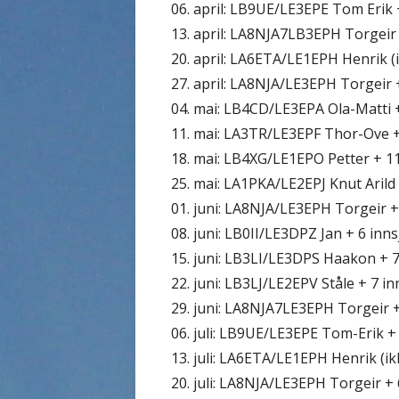
06. april: LB9UE/LE3EPE Tom Erik 
13. april: LA8NJA7LB3EPH Torgeir
20. april: LA6ETA/LE1EPH Henrik (i
27. april: LA8NJA/LE3EPH Torgeir 
04. mai: LB4CD/LE3EPA Ola-Matti 
11. mai: LA3TR/LE3EPF Thor-Ove +
18. mai: LB4XG/LE1EPO Petter + 1
25. mai: LA1PKA/LE2EPJ Knut Arild
01. juni: LA8NJA/LE3EPH Torgeir +
08. juni: LB0II/LE3DPZ Jan + 6 inn
15. juni: LB3LI/LE3DPS Haakon + 
22. juni: LB3LJ/LE2EPV Ståle + 7 i
29. juni: LA8NJA7LE3EPH Torgeir 
06. juli: LB9UE/LE3EPE Tom-Erik +
13. juli: LA6ETA/LE1EPH Henrik (ik
20. juli: LA8NJA/LE3EPH Torgeir +