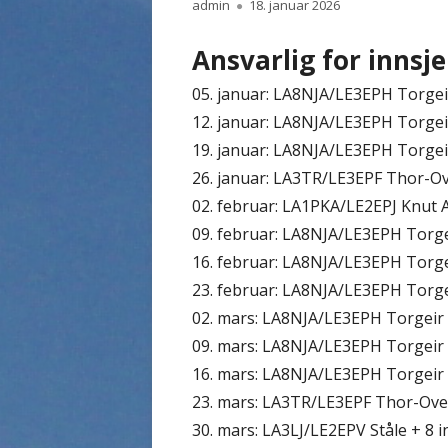
Forfatter
Publisert
admin
18. januar 2026
Ansvarlig for innsje
05. januar: LA8NJA/LE3EPH Torgei
12. januar: LA8NJA/LE3EPH Torgei
19. januar: LA8NJA/LE3EPH Torgei
26. januar: LA3TR/LE3EPF Thor-Ov
02. februar: LA1PKA/LE2EPJ Knut A
09. februar: LA8NJA/LE3EPH Torge
16. februar: LA8NJA/LE3EPH Torge
23. februar: LA8NJA/LE3EPH Torge
02. mars: LA8NJA/LE3EPH Torgeir 
09. mars: LA8NJA/LE3EPH Torgeir 
16. mars: LA8NJA/LE3EPH Torgeir 
23. mars: LA3TR/LE3EPF Thor-Ove
30. mars: LA3LJ/LE2EPV Ståle + 8 