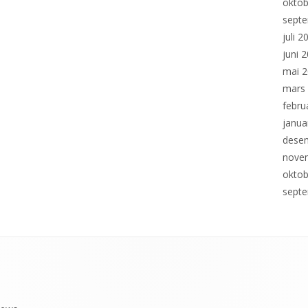
oktob
sept
juli 2
juni 
mai 
mars
febru
janua
dese
nove
oktob
sept