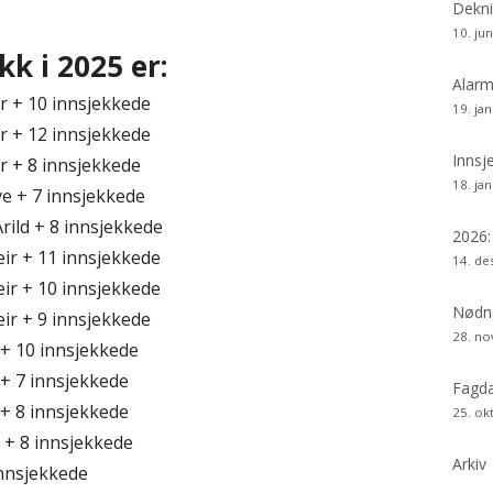
si
Dekni
10. ju
kk i 2025 er:
Alarm
r + 10 innsjekkede
19. ja
r + 12 innsjekkede
Innsj
r + 8 innsjekkede
18. ja
e + 7 innsjekkede
rild + 8 innsjekkede
2026
ir + 11 innsjekkede
14. d
ir + 10 innsjekkede
Nødne
ir + 9 innsjekkede
28. n
+ 10 innsjekkede
+ 7 innsjekkede
Fagda
+ 8 innsjekkede
25. ok
 + 8 innsjekkede
Arkiv
innsjekkede