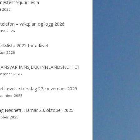
dekolonne
ngstest 9.juni Lesja
ni 2026
telefon – vaktplan og logg 2026
nuar 2026
ekkslista 2025 for arkivet
nuar 2026
: ANSVAR INNSJEKK INNLANDSNETTET
esember 2025
tt-øvelse torsdag 27. november 2025
ovember 2025
g Nødnett, Hamar 23. oktober 2025
tober 2025