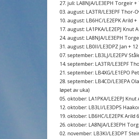
27. juli: LA8NJA/LE3EPH Torgeir +
03. august: LA3TR/LE3EPF Thor-O
10. august: LB6HC/LE2EPK Arild +
17. august: LA1PKA/LE2EPJ Knut Ar
24. august: LA8NJA/LE3EPH Torgei
31. august: LB0II/LE3DPZ Jan + 12
07. september: LB3LJ/LE2EPV Stål
14. september: LA3TR/LE3EPF Tho
21. september: LB4XG/LE1EPO Pett
28. september: LB4CD/LE3EPA Ola-
løpet av uka)
05. oktober: LA1PKA/LE2EPJ Knut 
12. oktober: LB3LI/LE3DPS Haako
19. oktober: LB6HC/LE2EPK Arild 
26. oktober: LA8NJA/LE3EPH Torge
02. november: LB3KI/LE3DPT Stein