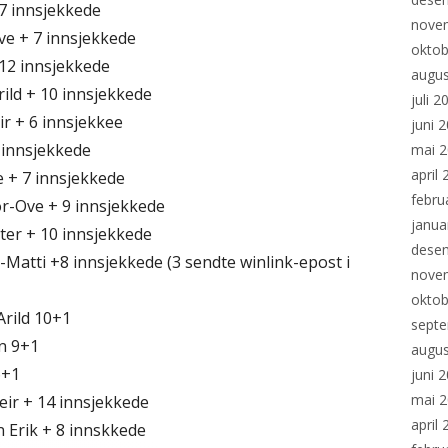
 7 innsjekkede
nove
ve + 7 innsjekkede
oktob
 12 innsjekkede
augus
ild + 10 innsjekkede
juli 2
r + 6 innsjekkee
juni 
 innsjekkede
mai 
april
e + 7 innsjekkede
febru
r-Ove + 9 innsjekkede
janua
er + 10 innsjekkede
dese
Matti +8 innsjekkede (3 sendte winlink-epost i
nove
oktob
Arild 10+1
sept
n 9+1
augus
6+1
juni 
mai 
ir + 14 innsjekkede
april
 Erik + 8 innskkede