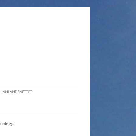
INNLANDSNETTET
 innlegg
imær