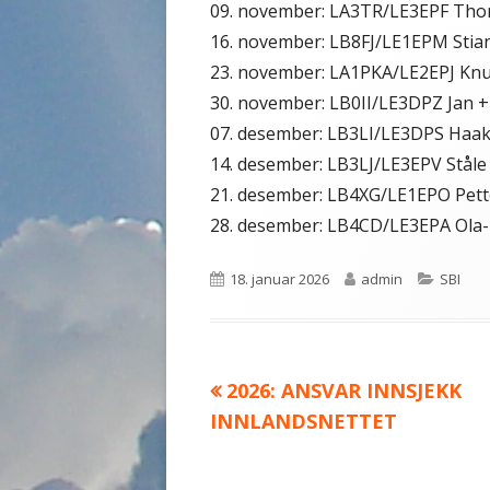
09. november: LA3TR/LE3EPF Thor
16. november: LB8FJ/LE1EPM Stian
23. november: LA1PKA/LE2EPJ Knut
30. november: LB0II/LE3DPZ Jan +
07. desember: LB3LI/LE3DPS Haak
14. desember: LB3LJ/LE3EPV Ståle
21. desember: LB4XG/LE1EPO Pett
28. desember: LB4CD/LE3EPA Ola-M
Publisert
Forfatter
Kategor
18. januar 2026
admin
SBI
Forrige
2026: ANSVAR INNSJEKK
Innleggsnavigasjon
artikkel:
INNLANDSNETTET