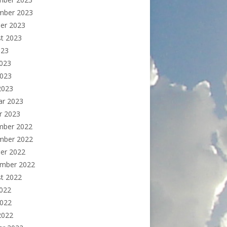
mber 2023
er 2023
t 2023
023
2023
2023
 2023
ar 2023
r 2023
mber 2022
mber 2022
er 2022
ember 2022
t 2022
2022
2022
 2022