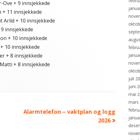
febru
-Ove + 9 innsjekkede
janua
 + 11 innsjekkede
nove
 Arild + 10 innsjekkede
oktob
 9 innsjekkede
sept
on + 10 innsjekkede
augus
 + 10 innsjekkede
febru
er + 8 innsjekkede
janua
nove
atti + 8 innsjekkede
oktob
juli 2
ier
juni 
mai 
mars
febru
Neste
Alarmtelefon – vaktplan og logg
janua
artikkel:
2026
dese
nove