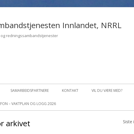
mbandstjenesten Innlandet, NRRL
- og redningssambandstjenester
SAMARBEIDSPARTNERE
KONTAKT
VIL DU VÆRE MED?
FON – VAKTPLAN OG LOGG 2026
LBAKESTILL PASSORD
r arkivet
Siste
Pr
OFIL