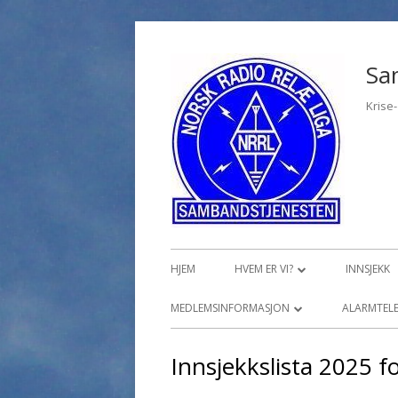
Hopp
til
Sa
innhold
Krise
Primærmeny
HJEM
HVEM ER VI?
INNSJEKK
ØVELSER, KURS OG OPPLÆRING
MEDLEMSINFORMASJON
ALARMTELE
MEDLEMSINNLOGGING
TI
Innsjekkslista 2025 fo
PR