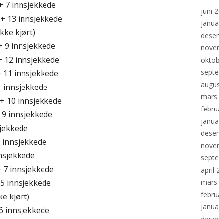
+ 7 innsjekkede
juni 
 + 13 innsjekkede
janua
kke kjørt)
dese
+ 9 innsjekkede
nove
+ 12 innsjekkede
oktob
sept
 11 innsjekkede
augus
1 innsjekkede
mars
 + 10 innsjekkede
febru
 9 innsjekkede
janua
sjekkede
dese
7 innsjekkede
nove
nnsjekkede
sept
+ 7 innsjekkede
april
 5 innsjekkede
mars
febru
ke kjørt)
janua
 6 innsjekkede
dese