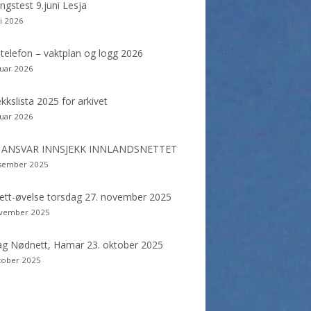
dekolonne
ngstest 9.juni Lesja
ni 2026
telefon – vaktplan og logg 2026
nuar 2026
ekkslista 2025 for arkivet
nuar 2026
: ANSVAR INNSJEKK INNLANDSNETTET
esember 2025
tt-øvelse torsdag 27. november 2025
ovember 2025
g Nødnett, Hamar 23. oktober 2025
tober 2025