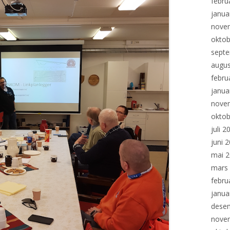
febru
janua
nove
oktob
sept
augus
febru
janua
nove
oktob
juli 2
juni 
mai 
mars
febru
janua
dese
nove