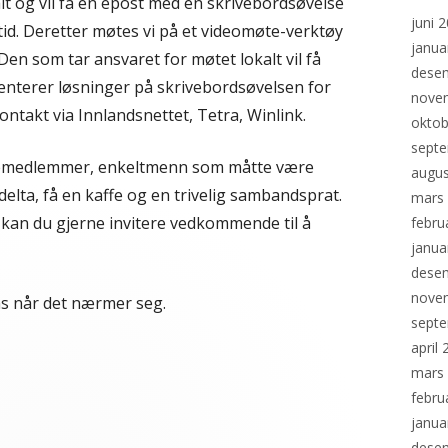
 og vil få en epost med en skrivebordsøvelse
juni 
 tid. Deretter møtes vi på et videomøte-verktøy
janua
en som tar ansvaret for møtet lokalt vil få
dese
enterer løsninger på skrivebordsøvelsen for
nove
ontakt via Innlandsnettet, Tetra, Winlink.
oktob
sept
ppemedlemmer, enkeltmenn som måtte være
augus
å delta, få en kaffe og en trivelig sambandsprat.
mars
kan du gjerne invitere vedkommende til å
febru
janua
dese
nove
s når det nærmer seg.
sept
april
mars
febru
janua
dese