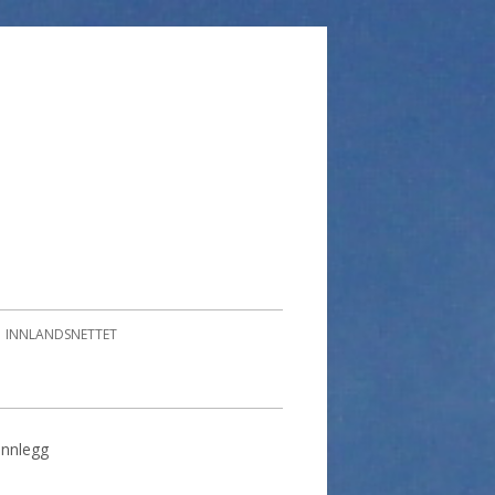
INNLANDSNETTET
 innlegg
imær