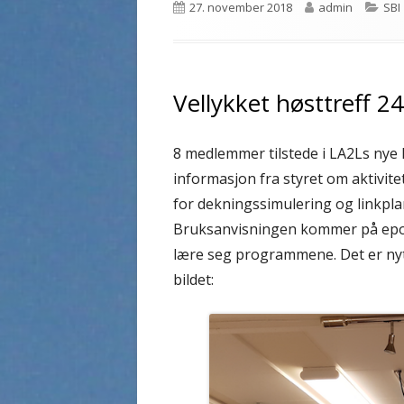
Publisert
Forfatter
Kat
27. november 2018
admin
SBI
Vellykket høsttreff 2
8 medlemmer tilstede i LA2Ls nye 
informasjon fra styret om aktivit
for dekningssimulering og linkpla
Bruksanvisningen kommer på epost
lære seg programmene. Det er nyt
bildet: