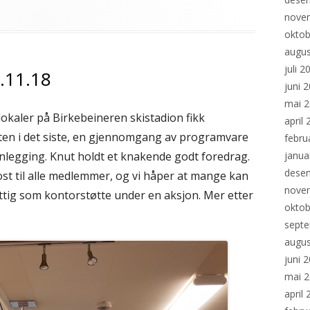
egorier
nove
oktob
augus
juli 2
4.11.18
juni 
mai 
lokaler på Birkebeineren skistadion fikk
april
eten i det siste, en gjennomgang av programvare
febru
nlegging. Knut holdt et knakende godt foredrag.
janua
dese
 til alle medlemmer, og vi håper at mange kan
nove
tig som kontorstøtte under en aksjon. Mer etter
oktob
sept
augus
juni 
mai 
april