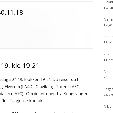
si
Dekni
10. ju
30.11.18
Alarm
19. ja
Innsj
egorier
18. ja
2026
14. d
.19, klo 19-21
Nødne
28. n
sdag 30.1.19, klokken 19-21. Da reiser du til
: Elverum (LA4D), Gjøvik- og Toten (LA5G),
Fagda
dalen (LA7G). Om det er noen fra Kongsvinger
25. ok
 fint. Ta gjerne kontakt.
Arkiv