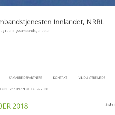
mbandstjenesten Innlandet, NRRL
- og redningssambandstjenester
SAMARBEIDSPARTNERE
KONTAKT
VIL DU VÆRE MED?
FON – VAKTPLAN OG LOGG 2026
LBAKESTILL PASSORD
ER 2018
Siste
Pr
OFIL