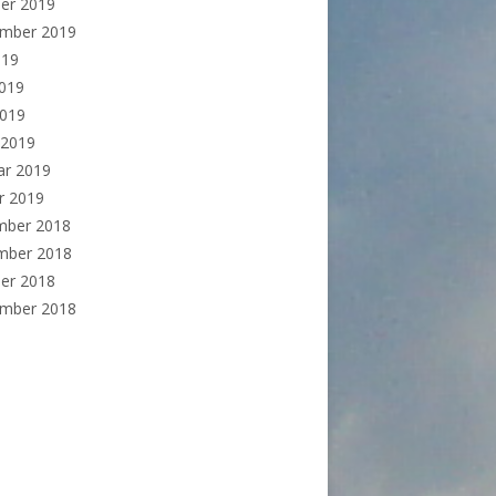
er 2019
ember 2019
019
2019
2019
 2019
ar 2019
r 2019
mber 2018
mber 2018
er 2018
ember 2018