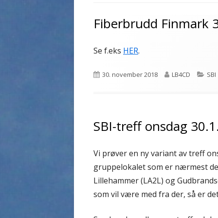
Fiberbrudd Finmark 
Se f.eks
HER
.
Publisert
Forfatter
Kat
30. november 2018
LB4CD
SBI
SBI-treff onsdag 30.1
Vi prøver en ny variant av treff on
gruppelokalet som er nærmest deg
Lillehammer (LA2L) og Gudbrands
som vil være med fra der, så er det