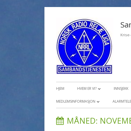
Hopp
til
Sa
innhold
Krise
Primærmeny
HJEM
HVEM ER VI?
INNSJEKK
ØVELSER, KURS OG OPPLÆRING
MEDLEMSINFORMASJON
ALARMTELE
MEDLEMSINNLOGGING
TI
MÅNED:
NOVEMB
PR