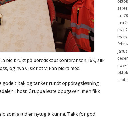
oktob
sept
juli 2
juni 
mai 
mars
febru
janua
dese
.a ble brukt på beredskapskonferansen i 6K, slik
nove
oss, og hva vi sier at vi kan bidra med.
oktob
sept
 gode tiltak og tanker rundt oppdragsløsning.
adalen i høst. Gruppa løste oppgaven, men fikk
lp som alltid er nyttig å kunne. Takk for god