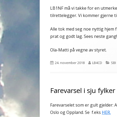
LB1NF må vi takke for en utmerke
tilrettelegger. Vi kommer gjerne ti
Alle tok med seg noe nyttig hjem f
prat og godt lag. Sees neste gang!
Ola-Matti på vegne av styret.
Publisert
Forfatter
Kat
24. november 2018
LB4CD
SBI
Farevarsel i sju fylker
Farevarselet som er gult gjelder:
Oslo og Oppland. Se f.eks
HER.