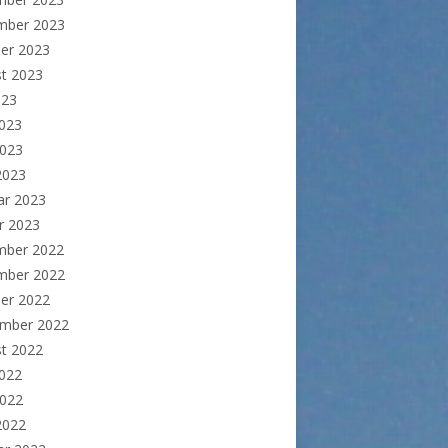
mber 2023
er 2023
t 2023
023
2023
2023
 2023
ar 2023
r 2023
mber 2022
mber 2022
er 2022
ember 2022
t 2022
2022
2022
 2022