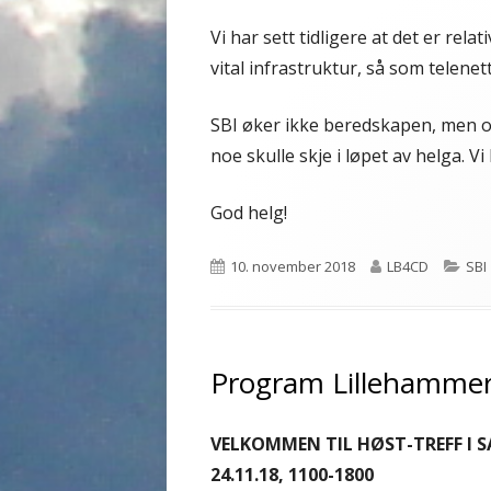
Vi har sett tidligere at det er relat
vital infrastruktur, så som telenett
SBI øker ikke beredskapen, men o
noe skulle skje i løpet av helga. Vi 
God helg!
Publisert
Forfatter
Kat
10. november 2018
LB4CD
SBI
Program Lillehammer
VELKOMMEN TIL HØST-TREFF I
24.11.18, 1100-1800