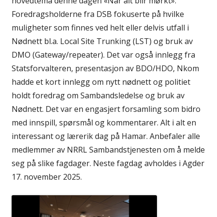
hovedtema denne dagen «Når alt blir mørkt».
Foredragsholderne fra DSB fokuserte på hvilke
muligheter som finnes ved helt eller delvis utfall i
Nødnett bl.a. Local Site Trunking (LST) og bruk av
DMO (Gateway/repeater). Det var også innlegg fra
Statsforvalteren, presentasjon av BDO/HDO, Nkom
hadde et kort innlegg om nytt nødnett og politiet
holdt foredrag om Sambandsledelse og bruk av
Nødnett. Det var en engasjert forsamling som bidro
med innspill, spørsmål og kommentarer. Alt i alt en
interessant og lærerik dag på Hamar. Anbefaler alle
medlemmer av NRRL Sambandstjenesten om å melde
seg på slike fagdager. Neste fagdag avholdes i Agder
17. november 2025.