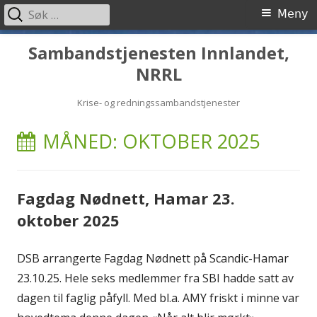
Søk
Primærmeny
Meny
etter:
Hopp
Sambandstjenesten Innlandet,
til
NRRL
innhold
Krise- og redningssambandstjenester
MÅNED:
OKTOBER 2025
Fagdag Nødnett, Hamar 23.
oktober 2025
DSB arrangerte Fagdag Nødnett på Scandic-Hamar
23.10.25. Hele seks medlemmer fra SBI hadde satt av
dagen til faglig påfyll. Med bl.a. AMY friskt i minne var