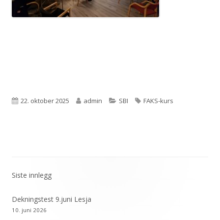
Publisert
Forfatter
Kategorier
Stikkord
22. oktober 2025
admin
SBI
FAKS-kurs
Siste innlegg
Primær
sidekolonne
Dekningstest 9.juni Lesja
10. juni 2026