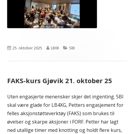
Publisert
Forfatter
Kategorier
25. oktober 2025
LB0II
SBI
FAKS-kurs Gjøvik 21. oktober 25
Uten engasjerte menensker skjer det ingenting. SBI
skal være glade for LB4XG, Petters engasjement for
felles aksjonstøtteverktøy (FAKS) som brukes til
øvelser og skarpe aksjoner i FORF. Petter har lagt
ned utallige timer med knotting og holdt flere kurs,