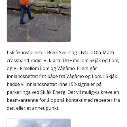
I Skjåk installerte LB6SE Svein og LB4CD Ola-Matti
crossband-radio. Vi kjørte UHF mellom Skjåk og Lom,
og VHF mellom Lom og Vågåmo. Ellers går
innlandsnettet fint både fra Vågåmo og Lom. I Skjåk
hadde vi Innlandsnettet inne i 52-signaler på
parkeringa ved Skjåk Energi.Det vil muligvis kreve en
beam-antenne for å oppnå kontakt med repeater fra
der, eller et annet punkt.