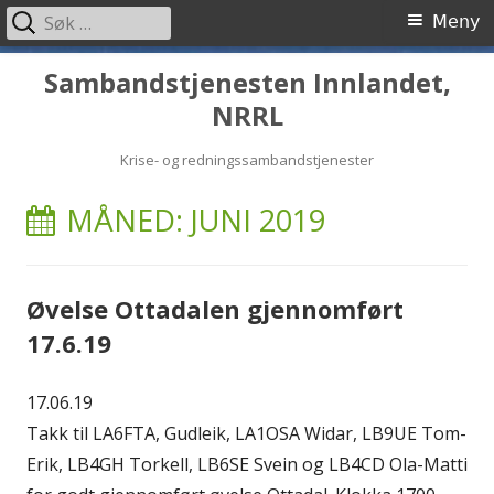
Søk
Primærmeny
Meny
etter:
Hopp
Sambandstjenesten Innlandet,
til
NRRL
innhold
Krise- og redningssambandstjenester
MÅNED:
JUNI 2019
Øvelse Ottadalen gjennomført
17.6.19
17.06.19
Takk til LA6FTA, Gudleik, LA1OSA Widar, LB9UE Tom-
Erik, LB4GH Torkell, LB6SE Svein og LB4CD Ola-Matti