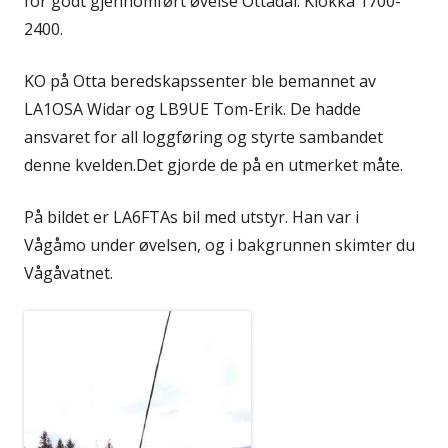
for godt gjennomført øvelse Ottadal. Klokka 1700-
2400.
KO på Otta beredskapssenter ble bemannet av
LA1OSA Widar og LB9UE Tom-Erik. De hadde
ansvaret for all loggføring og styrte sambandet
denne kvelden.Det gjorde de på en utmerket måte.
På bildet er LA6FTAs bil med utstyr. Han var i
Vågåmo under øvelsen, og i bakgrunnen skimter du
Vågåvatnet.