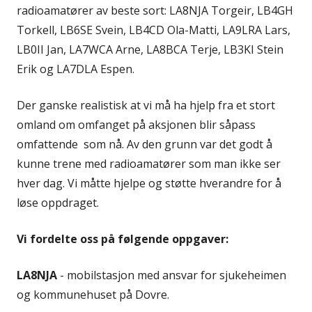
radioamatører av beste sort: LA8NJA Torgeir, LB4GH
Torkell, LB6SE Svein, LB4CD Ola-Matti, LA9LRA Lars,
LB0II Jan, LA7WCA Arne, LA8BCA Terje, LB3KI Stein
Erik og LA7DLA Espen.
Der ganske realistisk at vi må ha hjelp fra et stort
omland om omfanget på aksjonen blir såpass
omfattende som nå. Av den grunn var det godt å
kunne trene med radioamatører som man ikke ser
hver dag. Vi måtte hjelpe og støtte hverandre for å
løse oppdraget.
Vi fordelte oss på følgende oppgaver:
LA8NJA
- mobilstasjon med ansvar for sjukeheimen
og kommunehuset på Dovre.