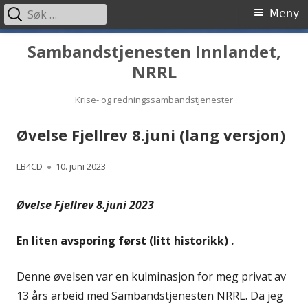
Søk
Primærmeny
Meny
etter:
Hopp
Sambandstjenesten Innlandet,
til
NRRL
innhold
Krise- og redningssambandstjenester
Øvelse Fjellrev 8.juni (lang versjon)
Forfatter
Publisert
LB4CD
10. juni 2023
Øvelse Fjellrev 8.juni 2023
En liten avsporing først (litt historikk) .
Denne øvelsen var en kulminasjon for meg privat av
13 års arbeid med Sambandstjenesten NRRL. Da jeg