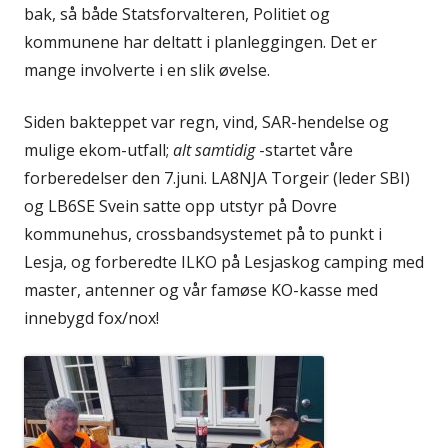
bak, så både Statsforvalteren, Politiet og
kommunene har deltatt i planleggingen. Det er
mange involverte i en slik øvelse.
Siden bakteppet var regn, vind, SAR-hendelse og
mulige ekom-utfall;
alt samtidig
-startet våre
forberedelser den 7.juni. LA8NJA Torgeir (leder SBI)
og LB6SE Svein satte opp utstyr på Dovre
kommunehus, crossbandsystemet på to punkt i
Lesja, og forberedte ILKO på Lesjaskog camping med
master, antenner og vår famøse KO-kasse med
innebygd fox/nox!