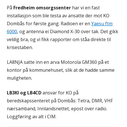
På
Fredheim omsorgssenter
har vi en fast
installasjon som ble testa av ansatte der mot KO
Dombås for første gang. Radioen er en
Yaesu ftm
6000
, og antenna ei Diamond X-30 over tak. Det gikk
veldig bra, og vi fikk rapporter om ståa direkte til
krisestaben.
LA8NJA satte inn en arva Motorola GM360 på et
kontor på kommunehuset, slik at de hadde samme
muligheten.
LB3KI og LB4CD
ansvar for KO på
beredskapssenteret på Dombås: Tetra, DMR, VHF
nærsamband, Innlandsnettet, epost over radio.
Loggføring av alt i CIM.