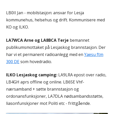
LB0II Jan - mobilstasjon: ansvar for Lesja
kommunehus, helsehus og drift. Kommunisere med
KO og ILKO.
LA7WCA Arne og LA8BCA Terje
bemannet
publikumsmottaket på Lesjaskog brannstasjon. Der
har vi et permanent radioanlegg med en
Yaesu ftm
300 DE
som hovedradio.
ILKO Lesjaskog camping:
LA9LRA epost over radio,
LB4GH aprs offline og online. LB6SE Vhf-
nærsamband + søtte brannstasjon og
ordonansfunksjoner, LA7DLA nødsambandsstøtte,
liasonfunskjoner mot Politi etc - frittgående.