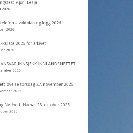
dekolonne
ngstest 9.juni Lesja
ni 2026
telefon – vaktplan og logg 2026
nuar 2026
ekkslista 2025 for arkivet
nuar 2026
: ANSVAR INNSJEKK INNLANDSNETTET
esember 2025
tt-øvelse torsdag 27. november 2025
ovember 2025
g Nødnett, Hamar 23. oktober 2025
tober 2025