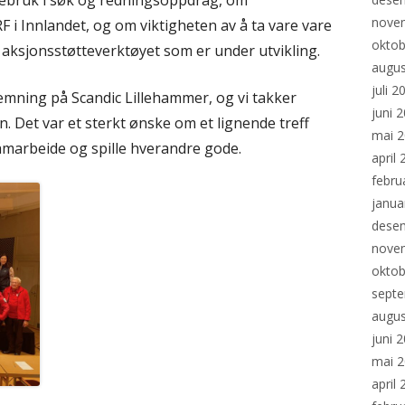
nebruk i søk og redningsoppdrag, om
nove
ORF i Innlandet, og om viktigheten av å ta vare vare
oktob
ksjonsstøtteverktøyet som er under utvikling.
augus
juli 2
emning på Scandic Lillehammer, og vi takker
juni 
n. Det var et sterkt ønske om et lignende treff
mai 
 samarbeide og spille hverandre gode.
april
febru
janua
dese
nove
oktob
sept
augus
juni 
mai 
april