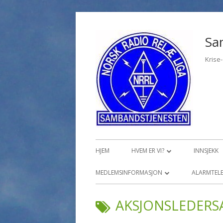
Hopp
til
Sa
innhold
Krise
Primærmeny
HJEM
HVEM ER VI?
INNSJEKK
ØVELSER, KURS OG OPPLÆRING
MEDLEMSINFORMASJON
ALARMTELE
MEDLEMSINNLOGGING
TI
STIKKORD:
AKSJONSLEDERS
PR