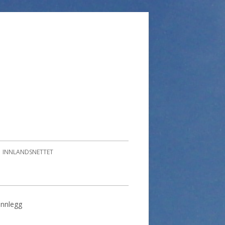
INNLANDSNETTET
 innlegg
imær