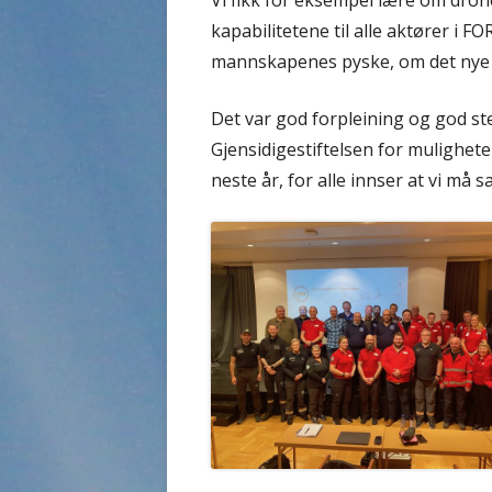
Vi fikk for eksempel lære om dro
kapabilitetene til alle aktører i F
mannskapenes pyske, om det nye a
Det var god forpleining og god st
Gjensidigestiftelsen for mulighete
neste år, for alle innser at vi må