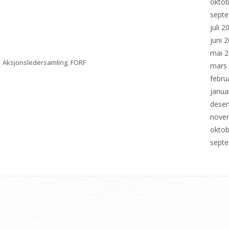
oktob
sept
juli 2
juni 
mai 
ier
Stikkord
Aksjonsledersamling
,
FORF
mars
febru
janua
dese
nove
oktob
sept