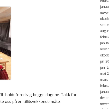
febru
janua
nove
oktob
sept
augus
febru
janua
nove
oktob
juli 2
juni 
mai 
mars
febru
janua
RL holdt foredrag begge dagene. Takk for
dese
te oss på en tillitsvekkende måte.
nove