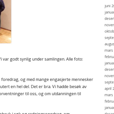
juni 
janua
dese
nove
oktob
sept
augus
mars
febru
 var godt synlig under samlingen. Alle foto:
janua
dese
nove
te foredrag, og med mange engasjerte mennesker
sept
utert en hel del. Det er bra. Vi hadde besøk av
april
forventninger til oss, og om utdanningen til
mars
febru
janua
dese