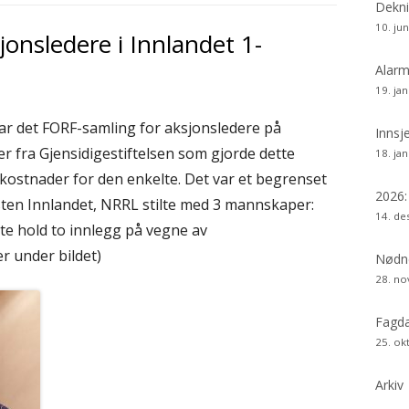
si
Dekni
10. ju
onsledere i Innlandet 1-
Alarm
19. ja
var det FORF-samling for aksjonsledere på
Innsj
r fra Gjensidigestiftelsen som gjorde dette
18. ja
ekostnader for den enkelte. Det var et begrenset
2026
sten Innlandet, NRRL stilte med 3 mannskaper:
14. d
e hold to innlegg på vegne av
 under bildet)
Nødne
28. n
Fagda
25. ok
Arkiv