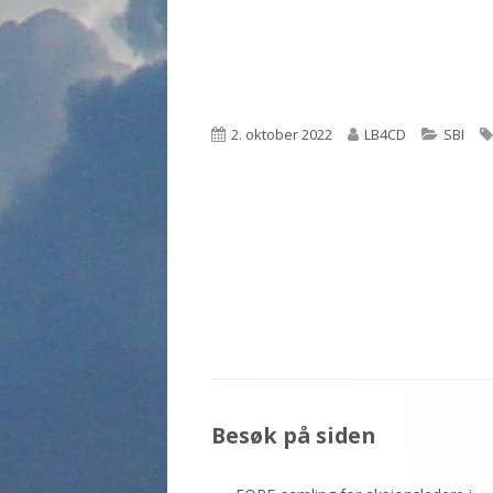
Publisert
Forfatter
Kategor
2. oktober 2022
LB4CD
SBI
Sidefotinnhold
Besøk på siden