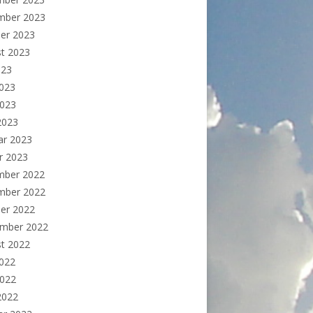
mber 2023
er 2023
t 2023
023
2023
2023
 2023
ar 2023
r 2023
mber 2022
mber 2022
er 2022
ember 2022
t 2022
2022
2022
 2022