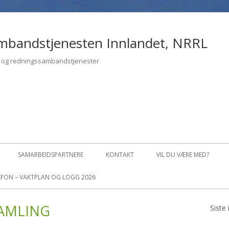
mbandstjenesten Innlandet, NRRL
- og redningssambandstjenester
SAMARBEIDSPARTNERE
KONTAKT
VIL DU VÆRE MED?
FON – VAKTPLAN OG LOGG 2026
LBAKESTILL PASSORD
AMLING
Siste
Pr
OFIL