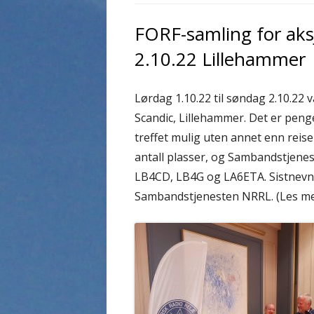
FORF-samling for aksj
2.10.22 Lillehammer
Lørdag 1.10.22 til søndag 2.10.22 
Scandic, Lillehammer. Det er penge
treffet mulig uten annet enn reis
antall plasser, og Sambandstjene
LB4CD, LB4G og LA6ETA. Sistnevnt
Sambandstjenesten NRRL. (Les mer