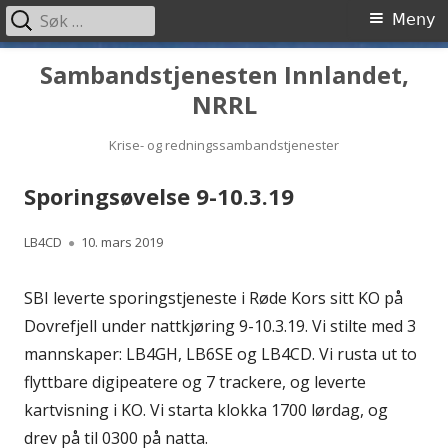
Søk
Primærmeny
Meny
etter:
Hopp
Sambandstjenesten Innlandet,
til
NRRL
innhold
Krise- og redningssambandstjenester
Sporingsøvelse 9-10.3.19
Forfatter
Publisert
LB4CD
10. mars 2019
SBI leverte sporingstjeneste i Røde Kors sitt KO på
Dovrefjell under nattkjøring 9-10.3.19. Vi stilte med 3
mannskaper: LB4GH, LB6SE og LB4CD. Vi rusta ut to
flyttbare digipeatere og 7 trackere, og leverte
kartvisning i KO. Vi starta klokka 1700 lørdag, og
drev på til 0300 på natta.