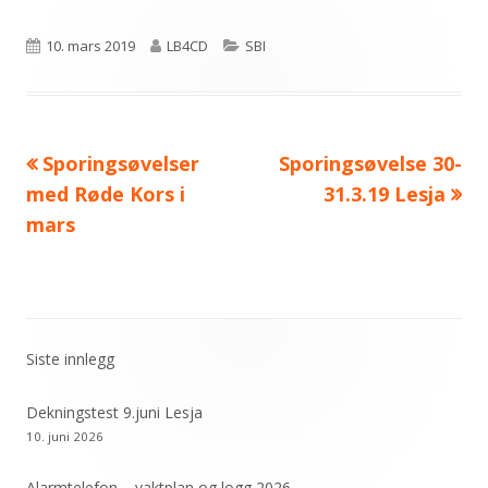
Publisert
Forfatter
Kategorier
10. mars 2019
LB4CD
SBI
Forrige
Neste
Sporingsøvelser
Sporingsøvelse 30-
Innleggsnavigasjon
artikkel:
artikkel:
med Røde Kors i
31.3.19 Lesja
mars
Siste innlegg
Primær
sidekolonne
Dekningstest 9.juni Lesja
10. juni 2026
Alarmtelefon – vaktplan og logg 2026