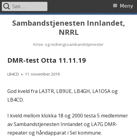
Søk
Primærmeny
Meny
etter:
Hopp
Sambandstjenesten Innlandet,
til
NRRL
innhold
Krise- og redningssambandstjenester
DMR-test Otta 11.11.19
Forfatter
Publisert
LB4CD
11. november 2019
God kveld fra LA3TR, LB9UE, LB4GH, LA1OSA og
LB4CD.
I kveld mellom klokka 18 og 2000 testa 5 medlemmer
av Sambandstjenesten Innlandet og LA7G DMR-
repeater og håndapparat i Sel kommune.