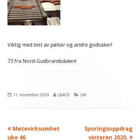
Viktig med test av pølser og andre godsaker!
73 fra Nord-Gudbrandsdalen!
Publisert
Forfatter
Kategorier
11. november 2019
LB4CD
SBI
Forrige
Neste
Møtevirksomhet
Sporingsoppdrag
Innleggsnavigasjon
artikkel:
artikkel:
uke 46
vinteren 2020.